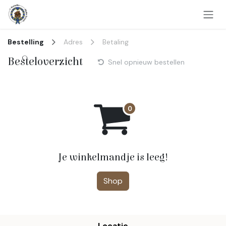
Overslaan naar inhoud
Bestelling
Adres
Betaling
Besteloverzicht
Snel opnieuw bestellen
Je winkelmandje is leeg!
Shop
Locatie